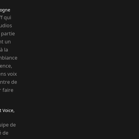
logne
f qui
udios
 partie
nt un
à la
ambiance
gence,
ns voix
entre de
 faire
t Voice,
uipe de
é de