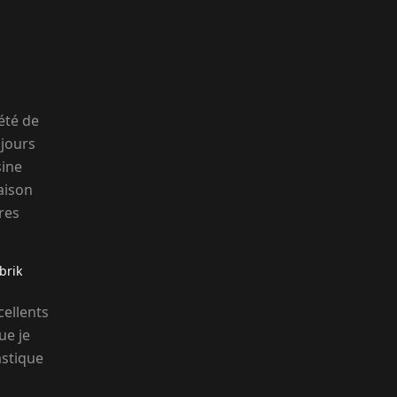
été de
ujours
sine
aison
res
brik
cellents
ue je
astique