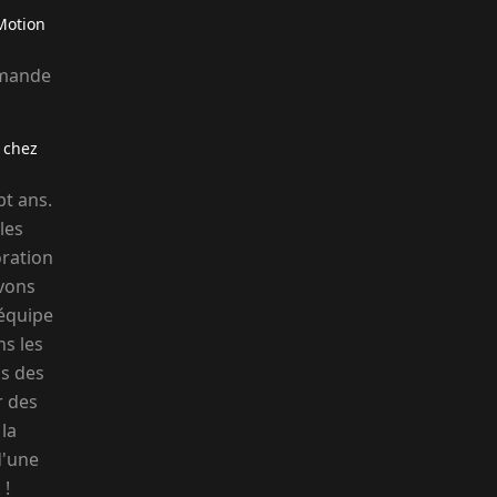
Motion
mmande
 chez
t ans.
les
ration
avons
'équipe
s les
ns des
r des
 la
d'une
 !