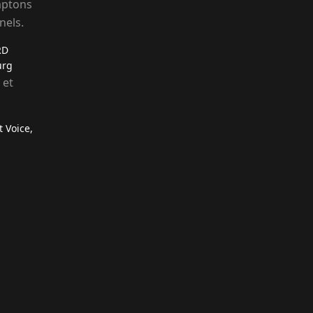
mptons
nels.
RD
urg
 et
t Voice,