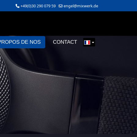
+49(0)30 290 079 59
engel@mixwerk.de
PROPOS DE NOS
CONTACT