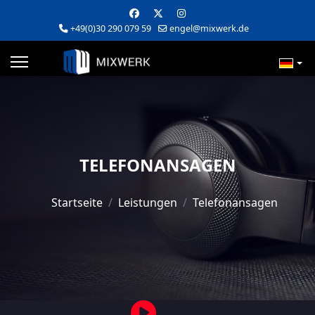
+49(0)30 290 079 59
engel@mixwerk.de
TELEFONANSAGEN
Startseite
Leistungen
Telefonansagen