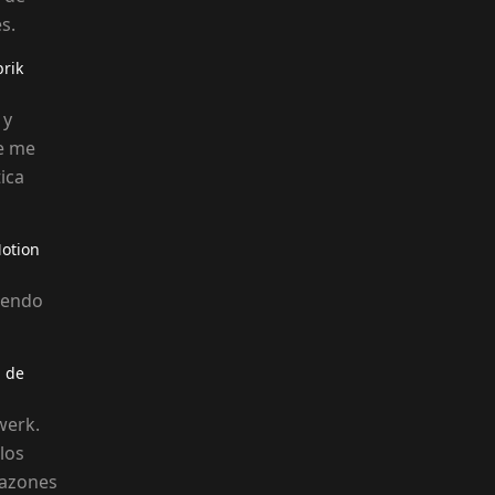
s.
brik
 y
ue me
ica
Motion
iendo
g de
werk.
los
razones