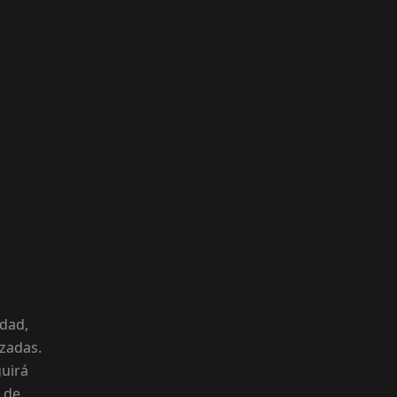
dad,
izadas.
guirá
 de