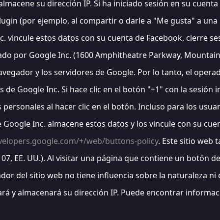
almacene su dirección IP. Si ha iniciado sesión en su cuenta
l plugin (por ejemplo, al compartir o darle a "Me gusta" a u
. vincule estos datos con su cuenta de Facebook, cierre sesi
ado por Google Inc. (1600 Amphitheatre Parkway, Mountain V
vegador y los servidores de Google. Por lo tanto, el operado
s de Google Inc. Si hace clic en el botón "+1" con la sesión
s personales al hacer clic en el botón. Incluso para los usua
Google Inc. almacene estos datos y los vincule con su cuenta
evelopers.google.com/+/web/buttons-policy
. Este sitio web
4107, EE. UU.). Al visitar una página que contiene un botón d
ador del sitio web no tiene influencia sobre la naturaleza n
ilará y almacenará su dirección IP. Puede encontrar informa