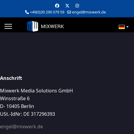
+49(0)30 290 079 59
engel@mixwerk.de
Anschrift
Mixwerk Media Solutions GmbH
Winsstraße 6
D- 10405 Berlin
USt.-IdNr: DE 317296393
engel@mixwerk.de