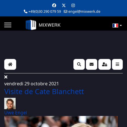
+49(0)30 290 079 59
engel@mixwerk.de
Home
Search
S'abonner au blog
Sign In
vendredi 29 octobre 2021
Visite de Cate Blanchett
Uwe Engel