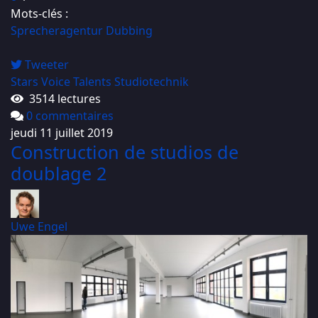
Mots-clés :
Sprecheragentur
Dubbing
Tweeter
Stars
Voice Talents
Studiotechnik
3514 lectures
0 commentaires
jeudi 11 juillet 2019
Construction de studios de
doublage 2
Uwe Engel