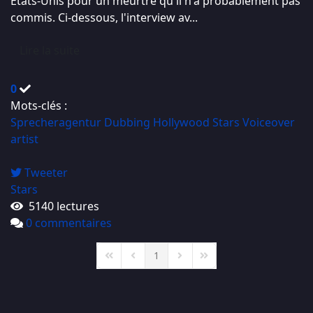
Etats-Unis pour un meurtre qu'il n'a probablement pas
commis. Ci-dessous, l'interview av...
Lire la suite
0
Mots-clés :
Sprecheragentur
Dubbing
Hollywood Stars
Voiceover
artist
Tweeter
Stars
5140 lectures
0 commentaires
1
First Page
Previous Page
Next Page
Last Page