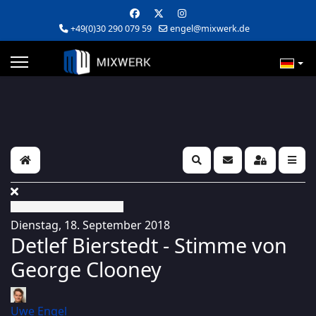
+49(0)30 290 079 59
engel@mixwerk.de
Home
Search
Updates abonniere
Sign In
Dienstag, 18. September 2018
Detlef Bierstedt - Stimme von
George Clooney
Uwe Engel